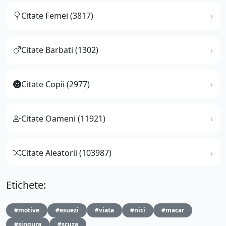
Citate Femei (3817)
Citate Barbati (1302)
Citate Copii (2977)
Citate Oameni (11921)
Citate Aleatorii (103987)
Etichete:
#motive
#esuezi
#viata
#nici
#macar
#singura
#scuza