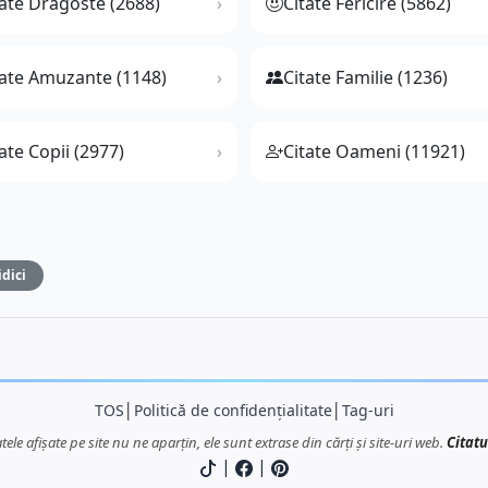
tate Dragoste (2688)
Citate Fericire (5862)
tate Amuzante (1148)
Citate Familie (1236)
ate Copii (2977)
Citate Oameni (11921)
idici
TOS
│
Politică de confidențialitate
│
Tag-uri
atele afișate pe site nu ne aparțin, ele sunt extrase din cărți și site-uri web.
Citatu
|
|