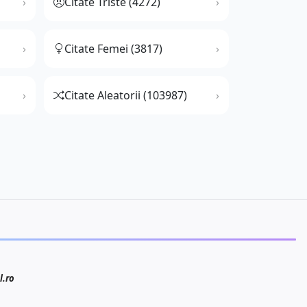
Citate Triste (4272)
Citate Femei (3817)
Citate Aleatorii (103987)
l.ro