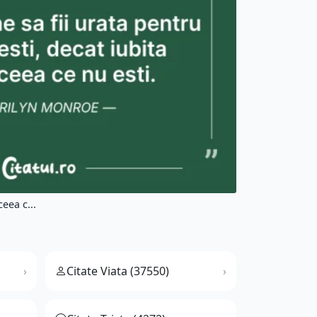
eea c...
Citate Viata (37550)