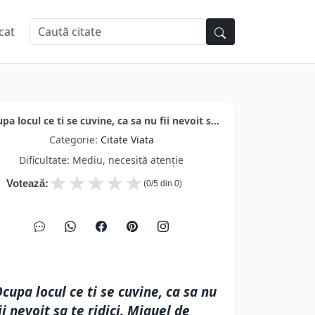
cat
pa locul ce ti se cuvine, ca sa nu fii nevoit s...
Categorie:
Citate Viata
Dificultate: Mediu, necesită atenție
★
★
★
★
★
Votează:
(
0
/5 din
0
)
cupa locul ce ti se cuvine, ca sa nu
ii nevoit sa te ridici. Miguel de