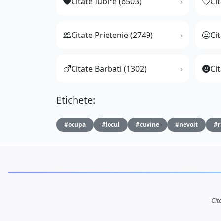
Citate Iubire (6503)
Ci
Citate Prietenie (2749)
Ci
Citate Barbati (1302)
Cit
Etichete:
#ocupa
#locul
#cuvine
#nevoit
#r
Cit