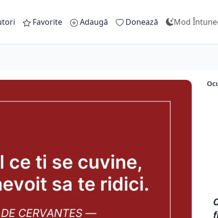
tori
Favorite
Adaugă
Donează
Mod Întune
Ocu
O
f