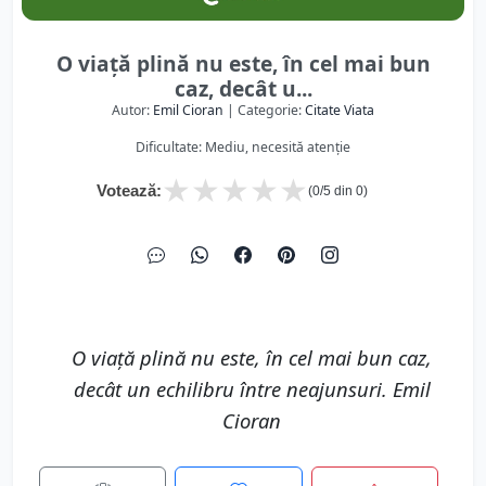
O viață plină nu este, în cel mai bun
caz, decât u...
Autor:
Emil Cioran
| Categorie:
Citate Viata
Dificultate: Mediu, necesită atenție
★
★
★
★
★
Votează:
(
0
/5 din
0
)
O viață plină nu este, în cel mai bun caz,
decât un echilibru între neajunsuri. Emil
Cioran