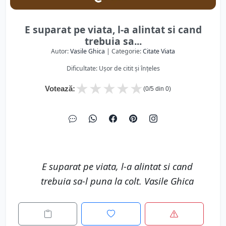
E suparat pe viata, l-a alintat si cand
trebuia sa...
Autor:
Vasile Ghica
| Categorie:
Citate Viata
Dificultate: Ușor de citit și înțeles
★
★
★
★
★
Votează:
(
0
/5 din
0
)
E suparat pe viata, l-a alintat si cand
trebuia sa-l puna la colt. Vasile Ghica