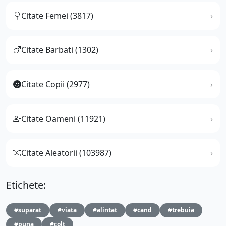
Citate Femei (3817)
Citate Barbati (1302)
Citate Copii (2977)
Citate Oameni (11921)
Citate Aleatorii (103987)
Etichete:
#suparat
#viata
#alintat
#cand
#trebuia
#puna
#colt