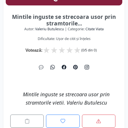
Mintile inguste se strecoara usor prin
stramtorile...
Autor:
Valeriu Butulescu
| Categorie:
Citate Viata
Dificultate: Ușor de citit și înțeles
★
★
★
★
★
Votează:
(
0
/5 din
0
)
Mintile inguste se strecoara usor prin
stramtorile vietii. Valeriu Butulescu