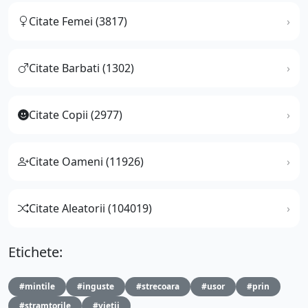
Citate Femei (3817)
Citate Barbati (1302)
Citate Copii (2977)
Citate Oameni (11926)
Citate Aleatorii (104019)
Etichete:
#mintile
#inguste
#strecoara
#usor
#prin
#stramtorile
#vietii