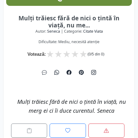
Mulţi trăiesc fără de nici o ţintă în
viaţă, nu me...
Autor:
Seneca
| Categorie:
Citate Viata
Dificultate: Mediu, necesită atenție
★
★
★
★
★
Votează:
(
0
/5 din
0
)
Mulţi trăiesc fără de nici o ţintă în viaţă, nu
merg ei ci îi duce curentul. Seneca