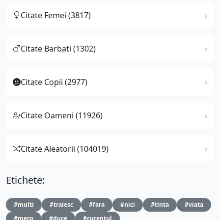
Citate Femei (3817)
Citate Barbati (1302)
Citate Copii (2977)
Citate Oameni (11926)
Citate Aleatorii (104019)
Etichete:
#multi
#traiesc
#fara
#nici
#tinta
#viata
#merg
#duce
#curentul