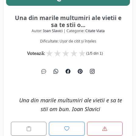
Una din marile multumiri ale vietii e
sa te stii o...
Autor:
Ioan Slavici
| Categorie:
Citate Viata
Dificultate: Ușor de citit și înțeles
★
★
★
★
★
Votează:
(
1
/5 din
1
)
Una din marile multumiri ale vietii e sa te
stii om bun. Ioan Slavici