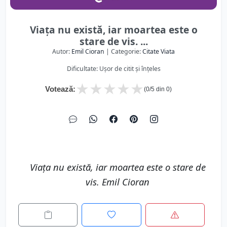
Viața nu există, iar moartea este o
stare de vis. ...
Autor:
Emil Cioran
| Categorie:
Citate Viata
Dificultate: Ușor de citit și înțeles
★
★
★
★
★
Votează:
(
0
/5 din
0
)
Viața nu există, iar moartea este o stare de
vis. Emil Cioran