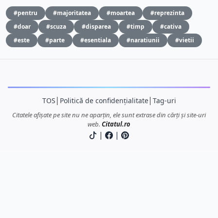
#pentru
#majoritatea
#moartea
#reprezinta
#doar
#scuza
#disparea
#timp
#cativa
#este
#parte
#esentiala
#naratiunii
#vietii
TOS
│
Politică de confidențialitate
│
Tag-uri
Citatele afișate pe site nu ne aparțin, ele sunt extrase din cărți și site-uri
web.
Citatul.ro
|
|