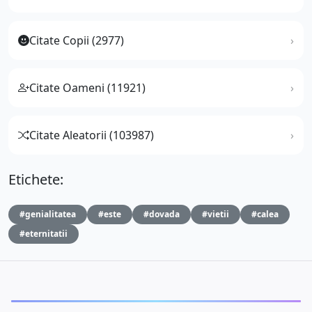
Citate Copii (2977)
Citate Oameni (11921)
Citate Aleatorii (103987)
Etichete:
#genialitatea
#este
#dovada
#vietii
#calea
#eternitatii