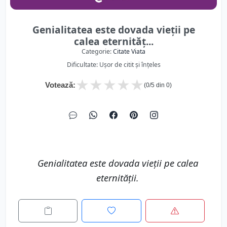
Genialitatea este dovada vieții pe
calea eternităț...
Categorie:
Citate Viata
Dificultate: Ușor de citit și înțeles
★
★
★
★
★
Votează:
(
0
/5 din
0
)
Genialitatea este dovada vieții pe calea
eternității.