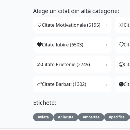
Alege un citat din altă categorie:
Citate Motivationale (5195)
Cit
Citate Iubire (6503)
Ci
Citate Prietenie (2749)
Ci
Citate Barbati (1302)
Cit
Etichete:
#viata
#placuta
#moartea
#pacifica