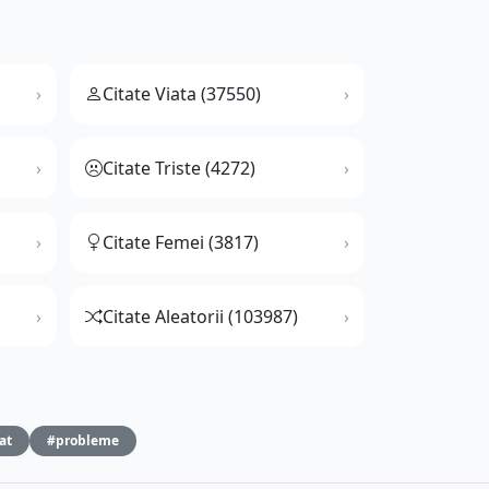
Citate Viata (37550)
Citate Triste (4272)
Citate Femei (3817)
Citate Aleatorii (103987)
at
#probleme