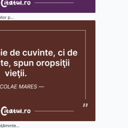
lor p...
mţăminte...