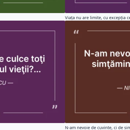
Viaţa nu are limite, cu excepţia ce
N-am nevoie de cuvinte, ci de si