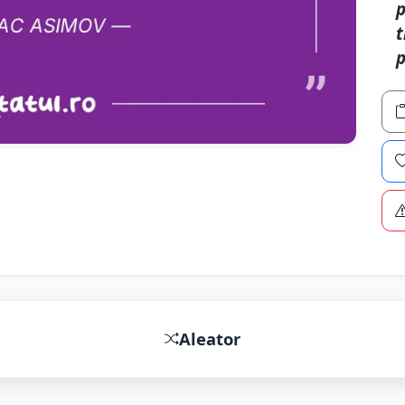
p
t
p
Aleator