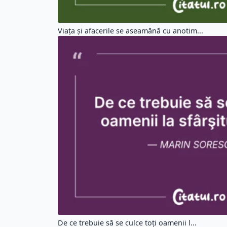
Viața și afacerile se aseamănă cu anotim...
De ce trebuie să se culce toţi oamenii l...