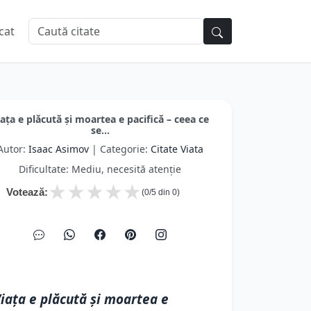
cat
iaţa e plăcută şi moartea e pacifică – ceea ce
se...
Autor:
Isaac Asimov
| Categorie:
Citate Viata
Dificultate: Mediu, necesită atenție
★
★
★
★
★
Votează:
(
0
/5 din
0
)
iaţa e plăcută şi moartea e