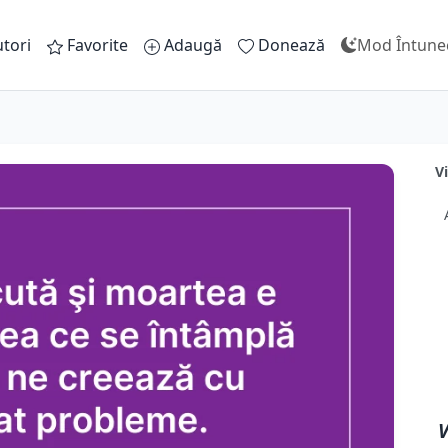
tori
Favorite
Adaugă
Donează
Mod Întune
V
V