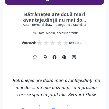
Bătrânețea are două mari
avantaje,dinții nu mai do...
Autor:
Bernard Shaw
| Categorie:
Citate Viata
Dificultate: Mediu, necesită atenție
★
★
★
★
★
Votează:
(
0
/5 din
0
)
Bătrânețea are două mari avantaje,dinții nu
mai dor si nu mai auzi nimic din prostiile
care se spun în jurul tău. Bernard Shaw