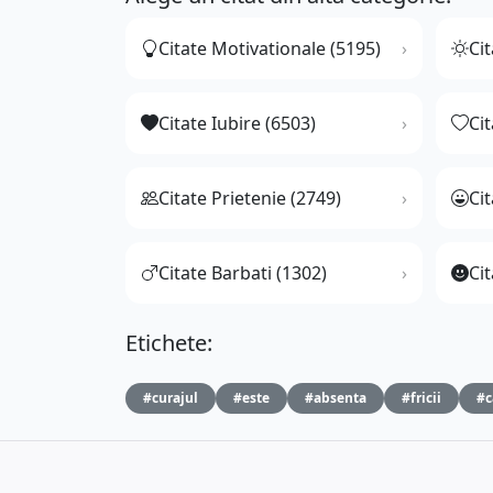
Citate Motivationale (5195)
Cit
Citate Iubire (6503)
Ci
Citate Prietenie (2749)
Ci
Citate Barbati (1302)
Cit
Etichete:
#curajul
#este
#absenta
#fricii
#c