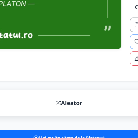
c
Aleator
Mai multe citate de la Platon