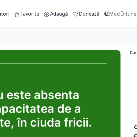
tori
Favorite
Adaugă
Donează
Mod Întune
Cur
C
c