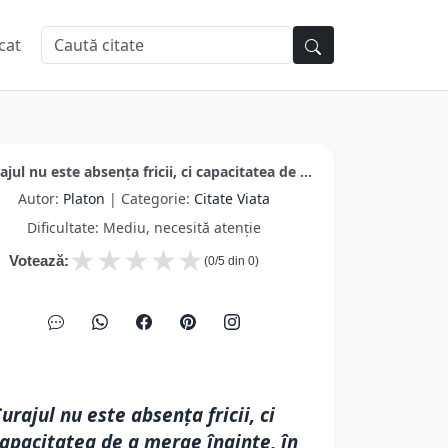
cat
ajul nu este absența fricii, ci capacitatea de ...
Autor:
Platon
| Categorie:
Citate Viata
Dificultate: Mediu, necesită atenție
★
★
★
★
★
Votează:
(
0
/5 din
0
)
urajul nu este absența fricii, ci
apacitatea de a merge înainte, în