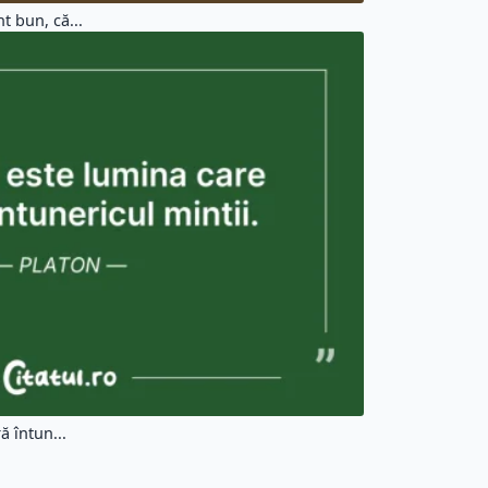
 bun, că...
ă întun...