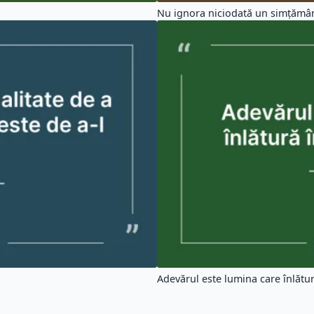
Nu ignora niciodată un simțământ
Adevărul este lumina care înlătur