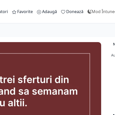
tori
Favorite
Adaugă
Donează
Mod Întune
N
Au