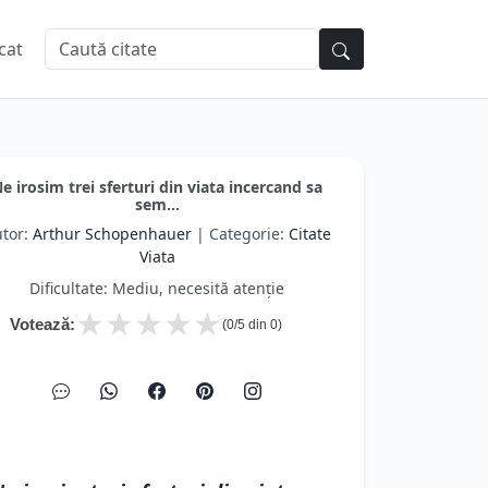
cat
e irosim trei sferturi din viata incercand sa
sem...
tor:
Arthur Schopenhauer
| Categorie:
Citate
Viata
Dificultate: Mediu, necesită atenție
★
★
★
★
★
Votează:
(
0
/5 din
0
)