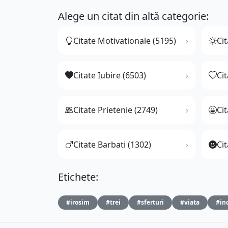
Alege un citat din altă categorie:
Citate Motivationale (5195)
Cit
Citate Iubire (6503)
Ci
Citate Prietenie (2749)
Ci
Citate Barbati (1302)
Cit
Etichete:
#irosim
#trei
#sferturi
#viata
#in