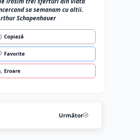
e irosim trei sferturi din viata
ncercand sa semanam cu altii.
rthur Schopenhauer
Copiază
Favorite
Eroare
Următor