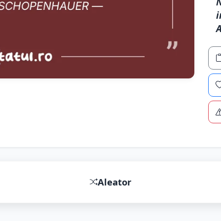
N
i
A
Aleator