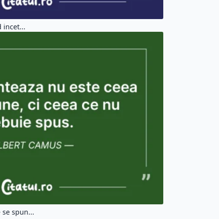
 incet...
 se spun...