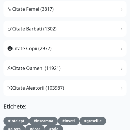
Citate Femei (3817)
Citate Barbati (1302)
Citate Copii (2977)
Citate Oameni (11921)
Citate Aleatorii (103987)
Etichete:
#intelept
#inseamna
#inveti
#greselile
#altora
#doar
#tale