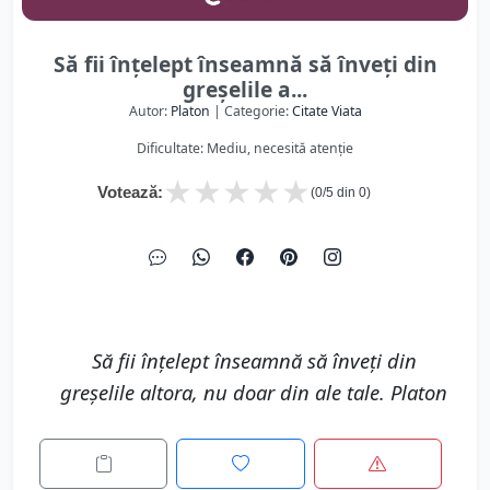
Să fii înțelept înseamnă să înveți din
greșelile a...
Autor:
Platon
| Categorie:
Citate Viata
Dificultate: Mediu, necesită atenție
★
★
★
★
★
Votează:
(
0
/5 din
0
)
Să fii înțelept înseamnă să înveți din
greșelile altora, nu doar din ale tale. Platon