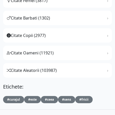
Citate Femei (3817)
Citate Barbati (1302)
Citate Copii (2977)
Citate Oameni (11921)
Citate Aleatorii (103987)
Etichete:
#curajul
#este
#ceea
#sens
#fricii