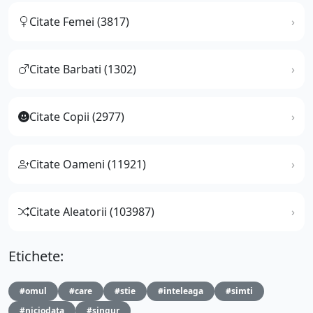
Citate Femei (3817)
Citate Barbati (1302)
Citate Copii (2977)
Citate Oameni (11921)
Citate Aleatorii (103987)
Etichete:
#omul
#care
#stie
#inteleaga
#simti
#niciodata
#singur