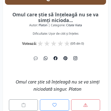
Omul care știe să înțeleagă nu se va
simți nicioda...
Autor:
Platon
| Categorie:
Citate Viata
Dificultate: Ușor de citit și înțeles
★
★
★
★
★
Votează:
(
0
/5 din
0
)
Omul care știe să înțeleagă nu se va simți
niciodată singur. Platon