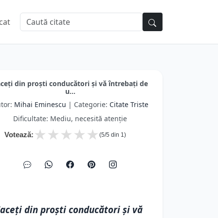
cat
ceţi din proşti conducători şi vă întrebaţi de
u...
tor:
Mihai Eminescu
| Categorie:
Citate Triste
Dificultate: Mediu, necesită atenție
★
★
★
★
★
Votează:
(
5
/5 din
1
)
aceţi din proşti conducători şi vă