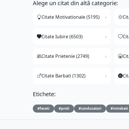
Alege un citat din altă categorie:
Citate Motivationale (5195)
Cit
Citate Iubire (6503)
Ci
Citate Prietenie (2749)
Ci
Citate Barbati (1302)
Cit
Etichete:
#faceti
#proti
#conducatori
#intrebati