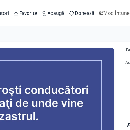
tori
Favorite
Adaugă
Donează
Mod Întune
Fa
Au
F