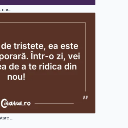
 dar...
tare ...