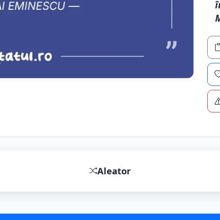
î
M
Aleator