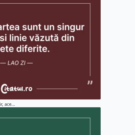
, ace...