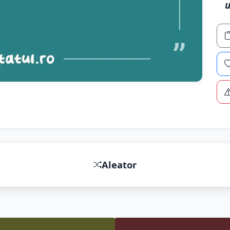
u
Aleator