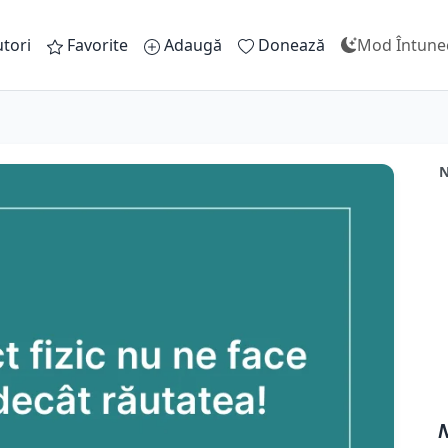
tori
Favorite
Adaugă
Donează
Mod Întune
N
N