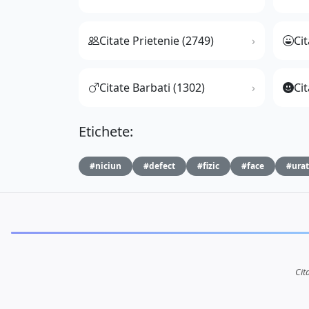
Citate Prietenie (2749)
Ci
Citate Barbati (1302)
Cit
Etichete:
#niciun
#defect
#fizic
#face
#urat
Cit