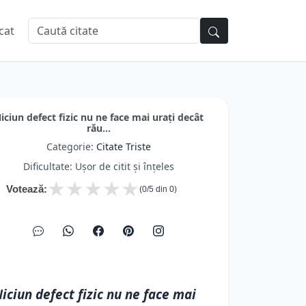
cat
iciun defect fizic nu ne face mai urați decât
rău...
Categorie:
Citate Triste
Dificultate: Ușor de citit și înțeles
★
★
★
★
★
Votează:
(
0
/5 din
0
)
iciun defect fizic nu ne face mai