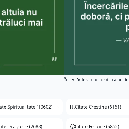
Încercările vin nu pentru a ne dob
ate Spiritualitate (10602)
Citate Crestine (6161)
tate Dragoste (2688)
Citate Fericire (5862)