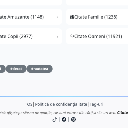
tate Amuzante (1148)
Citate Familie (1236)
ate Copii (2977)
Citate Oameni (11921)
i
#decat
#rautatea
TOS
│
Politică de confidențialitate
│
Tag-uri
atele afișate pe site nu ne aparțin, ele sunt extrase din cărți și site-uri web.
Citatu
|
|