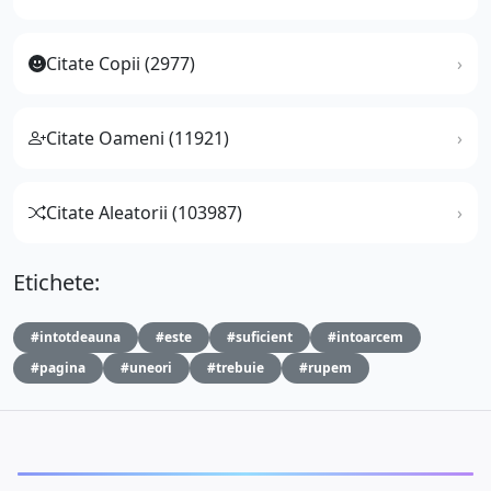
Citate Copii (2977)
Citate Oameni (11921)
Citate Aleatorii (103987)
Etichete:
#intotdeauna
#este
#suficient
#intoarcem
#pagina
#uneori
#trebuie
#rupem