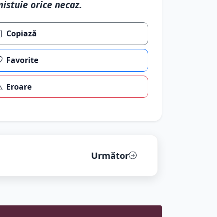
istuie orice necaz.
Copiază
Favorite
Eroare
Următor