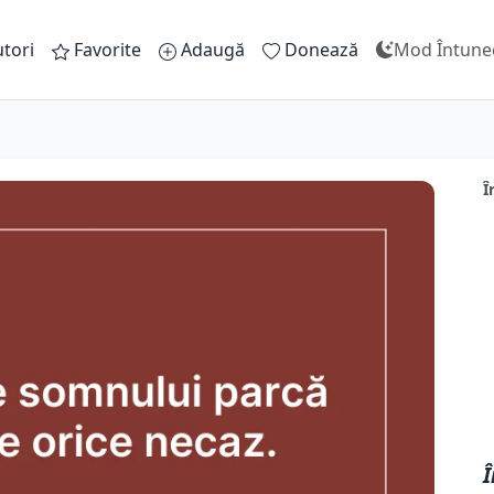
tori
Favorite
Adaugă
Donează
Mod Întune
Î
Î