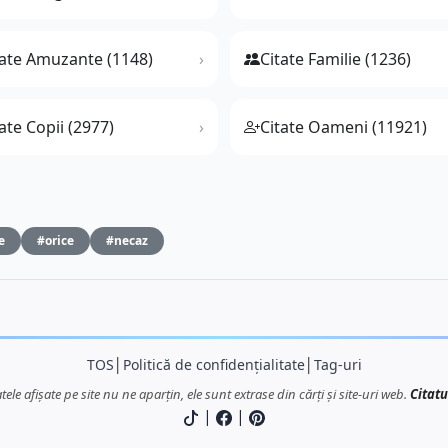
tate Amuzante (1148)
Citate Familie (1236)
ate Copii (2977)
Citate Oameni (11921)
e
#orice
#necaz
TOS
│
Politică de confidențialitate
│
Tag-uri
atele afișate pe site nu ne aparțin, ele sunt extrase din cărți și site-uri web.
Citatu
|
|