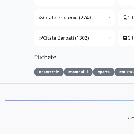
Citate Prietenie (2749)
Ci
Citate Barbati (1302)
Cit
Etichete:
#pantecele
#somnului
#parca
#mistui
Cit