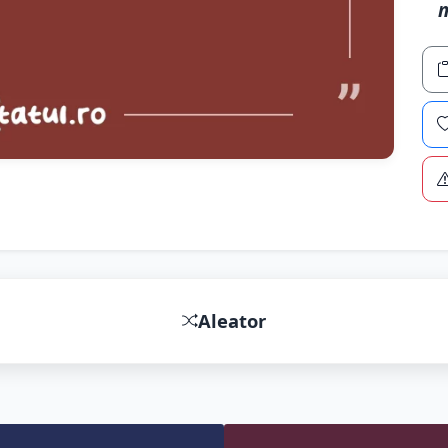
m
Aleator