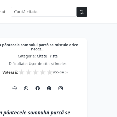
cat
n pântecele somnului parcă se mistuie orice
necaz...
Categorie:
Citate Triste
Dificultate: Ușor de citit și înțeles
★
★
★
★
★
Votează:
(
0
/5 din
0
)
n pântecele somnului parcă se