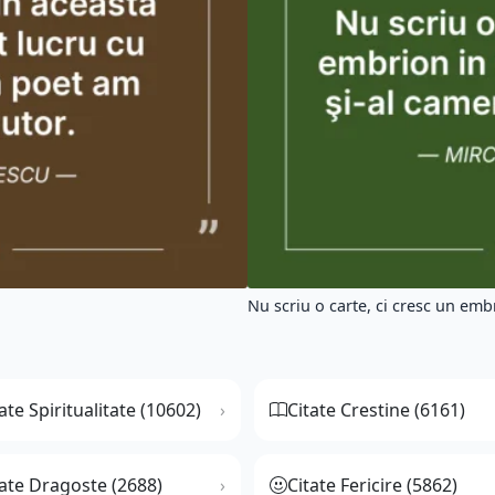
Nu scriu o carte, ci cresc un embr
ate Spiritualitate (10602)
Citate Crestine (6161)
tate Dragoste (2688)
Citate Fericire (5862)