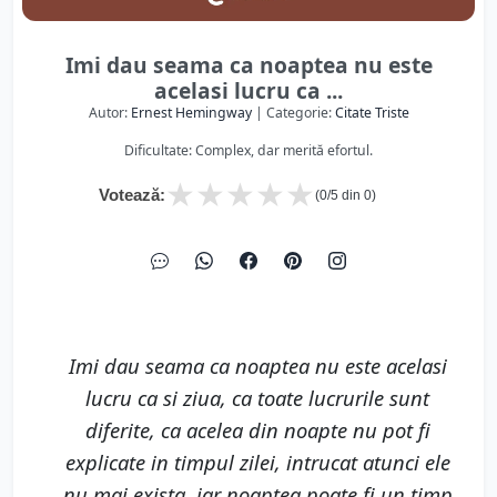
Imi dau seama ca noaptea nu este
acelasi lucru ca ...
Autor:
Ernest Hemingway
| Categorie:
Citate Triste
Dificultate: Complex, dar merită efortul.
★
★
★
★
★
Votează:
(
0
/5 din
0
)
Imi dau seama ca noaptea nu este acelasi
lucru ca si ziua, ca toate lucrurile sunt
diferite, ca acelea din noapte nu pot fi
explicate in timpul zilei, intrucat atunci ele
nu mai exista, iar noaptea poate fi un timp