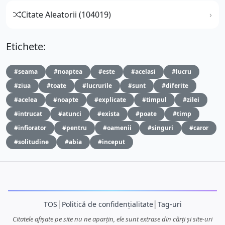
Citate Aleatorii (104019)
Etichete:
#seama
#noaptea
#este
#acelasi
#lucru
#ziua
#toate
#lucrurile
#sunt
#diferite
#acelea
#noapte
#explicate
#timpul
#zilei
#intrucat
#atunci
#exista
#poate
#timp
#infiorator
#pentru
#oamenii
#singuri
#caror
#solitudine
#abia
#inceput
TOS
│
Politică de confidențialitate
│
Tag-uri
Citatele afișate pe site nu ne aparțin, ele sunt extrase din cărți și site-uri