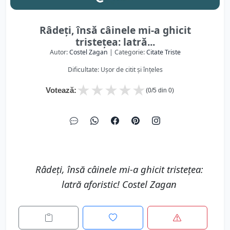
Râdeţi, însă câinele mi-a ghicit
tristeţea: latră...
Autor:
Costel Zagan
| Categorie:
Citate Triste
Dificultate: Ușor de citit și înțeles
★
★
★
★
★
Votează:
(
0
/5 din
0
)
Râdeţi, însă câinele mi-a ghicit tristeţea:
latră aforistic! Costel Zagan