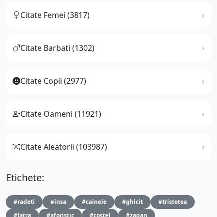
Citate Femei (3817)
Citate Barbati (1302)
Citate Copii (2977)
Citate Oameni (11921)
Citate Aleatorii (103987)
Etichete:
#radeti
#insa
#cainele
#ghicit
#tristetea
#latra
#aforistic
#costel
#zagan