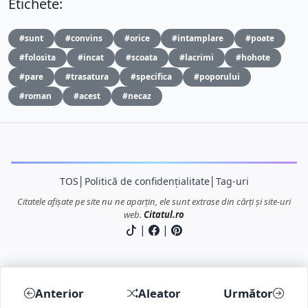
Etichete:
#sunt
#convins
#orice
#intamplare
#poate
#folosita
#incat
#scoata
#lacrimi
#hohote
#pare
#trasatura
#specifica
#poporului
#roman
#acest
#necaz
TOS
│
Politică de confidențialitate
│
Tag-uri
Citatele afișate pe site nu ne aparțin, ele sunt extrase din cărți și site-uri
web.
Citatul.ro
|
|
Anterior
Aleator
Următor