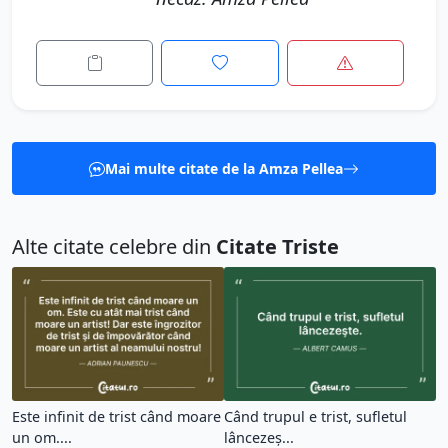
Mai multe citate de la Amza Pellea
Alte citate celebre din
Citate Triste
Este infinit de trist când moare
Când trupul e trist, sufletul
un om....
lâncezeş...