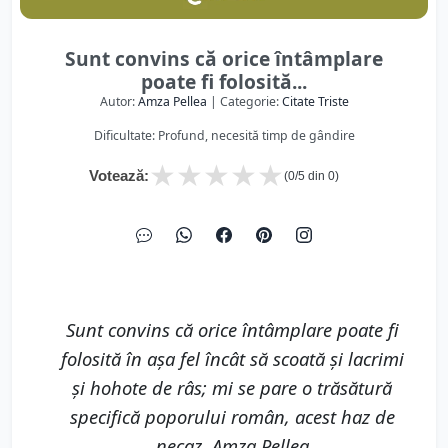
Sunt convins că orice întâmplare
poate fi folosită...
Autor:
Amza Pellea
| Categorie:
Citate Triste
Dificultate: Profund, necesită timp de gândire
★
★
★
★
★
Votează:
(
0
/5 din
0
)
Sunt convins că orice întâmplare poate fi
folosită în aşa fel încât să scoată şi lacrimi
şi hohote de râs; mi se pare o trăsătură
specifică poporului român, acest haz de
necaz. Amza Pellea