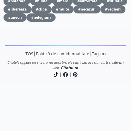
#hotarare
#nume
#mare
#autoritate
#situatie
#libereaza
#clipa
#multe
#necazuri
#vegheri
#uneori
#nelegiuiri
TOS
│
Politică de confidențialitate
│
Tag-uri
Citatele afișate pe site nu ne aparțin, ele sunt extrase din cărți și site-uri
web.
Citatul.ro
|
|