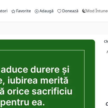
tori
Favorite
Adaugă
Donează
Mod Întune
Ch
C