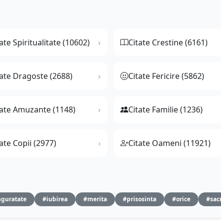
ate Spiritualitate (10602)
Citate Crestine (6161)
tate Dragoste (2688)
Citate Fericire (5862)
tate Amuzante (1148)
Citate Familie (1236)
ate Copii (2977)
Citate Oameni (11921)
nguratate
#iubirea
#merita
#prisosinta
#orice
#sacr