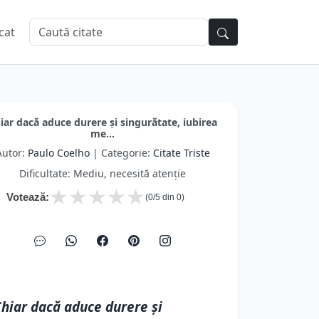
cat
iar dacă aduce durere și singurătate, iubirea
me...
Autor:
Paulo Coelho
| Categorie:
Citate Triste
Dificultate: Mediu, necesită atenție
★
★
★
★
★
Votează:
(
0
/5 din
0
)
hiar dacă aduce durere și