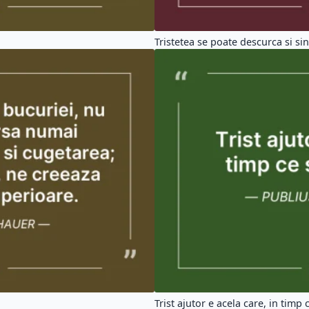
Tristetea se poate descurca si sin
Trist ajutor e acela care, in timp c