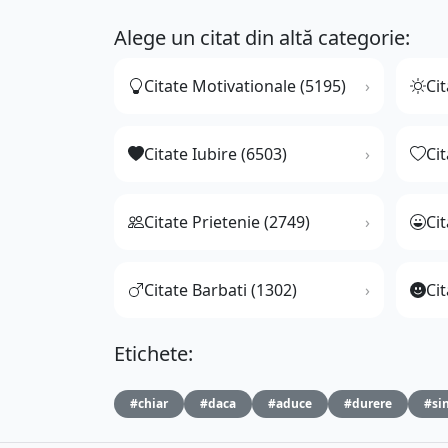
Alege un citat din altă categorie:
Citate Motivationale (5195)
Cit
Citate Iubire (6503)
Ci
Citate Prietenie (2749)
Ci
Citate Barbati (1302)
Cit
Etichete:
#chiar
#daca
#aduce
#durere
#si