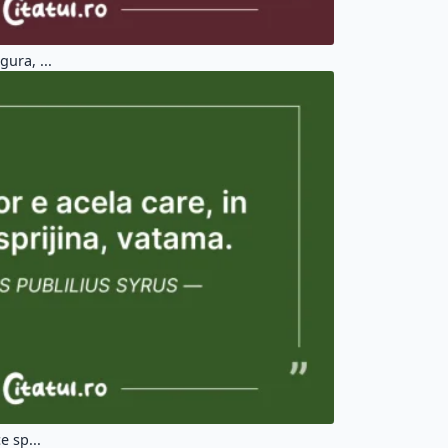
gura, ...
e sp...