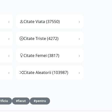
Citate Viata (37550)
Citate Triste (4272)
Citate Femei (3817)
Citate Aleatorii (103987)
ificiu
#facut
#pentru