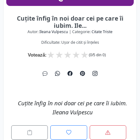
Cuţite înfig în noi doar cei pe care îi
iubim. Ile...
Autor:
Ileana Vulpescu
| Categorie:
Citate Triste
Dificultate: Ușor de citit și înțeles
★
★
★
★
★
Votează:
(
0
/5 din
0
)
Cuţite înfig în noi doar cei pe care îi iubim.
Ileana Vulpescu