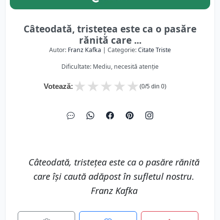
Câteodată, tristețea este ca o pasăre
rănită care ...
Autor:
Franz Kafka
| Categorie:
Citate Triste
Dificultate: Mediu, necesită atenție
★
★
★
★
★
Votează:
(
0
/5 din
0
)
Câteodată, tristețea este ca o pasăre rănită
care își caută adăpost în sufletul nostru.
Franz Kafka