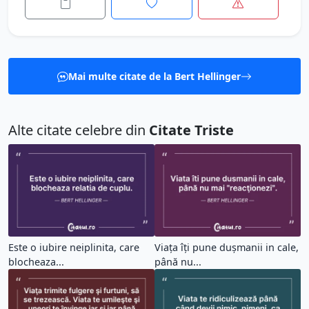
Mai multe citate de la Bert Hellinger
Alte citate celebre din
Citate Triste
Este o iubire neiplinita, care
Viața îți pune dușmanii in cale,
blocheaza...
până nu...