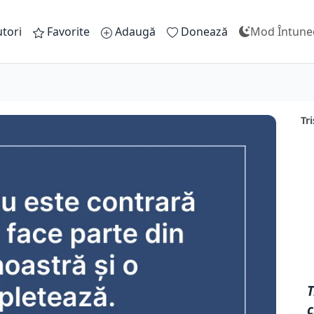
tori
Favorite
Adaugă
Donează
Mod Întune
Tri
T
c