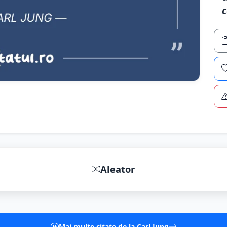
c
Aleator
Mai multe citate de la Carl Jung