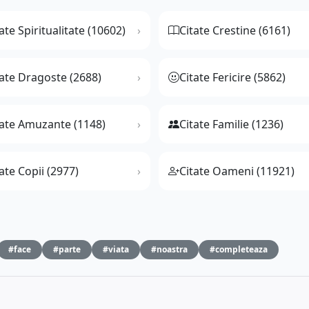
ate Spiritualitate (10602)
Citate Crestine (6161)
tate Dragoste (2688)
Citate Fericire (5862)
tate Amuzante (1148)
Citate Familie (1236)
ate Copii (2977)
Citate Oameni (11921)
#face
#parte
#viata
#noastra
#completeaza