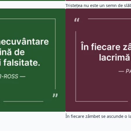
Tristețea nu este un semn de slăb
În fiecare zâmbet se ascunde o la