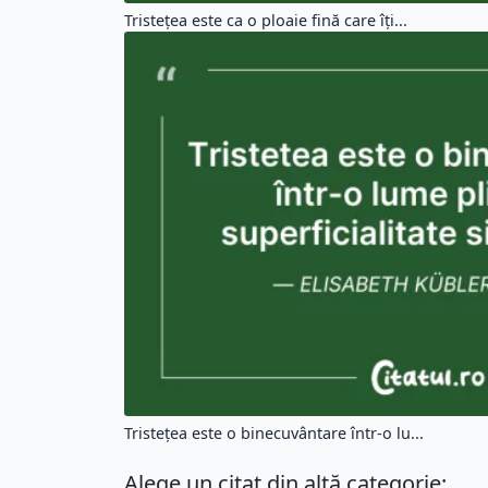
Tristețea este ca o ploaie fină care îți...
Tristețea este o binecuvântare într-o lu...
Alege un citat din altă categorie: