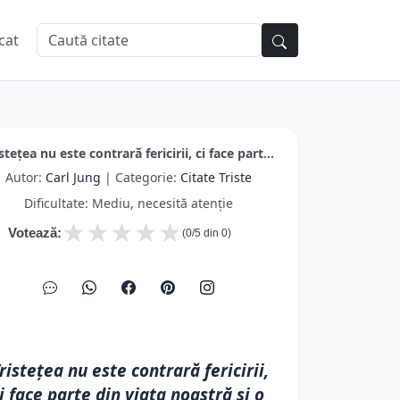
cat
stețea nu este contrară fericirii, ci face part...
Autor:
Carl Jung
| Categorie:
Citate Triste
Dificultate: Mediu, necesită atenție
★
★
★
★
★
Votează:
(
0
/5 din
0
)
ristețea nu este contrară fericirii,
i face parte din viața noastră și o