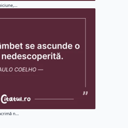
iciune,...
crimă n...