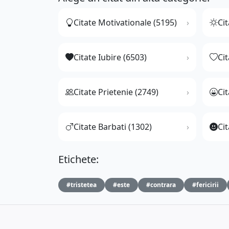
Citate Motivationale (5195)
Cit
Citate Iubire (6503)
Ci
Citate Prietenie (2749)
Ci
Citate Barbati (1302)
Cit
Etichete:
#tristetea
#este
#contrara
#fericirii