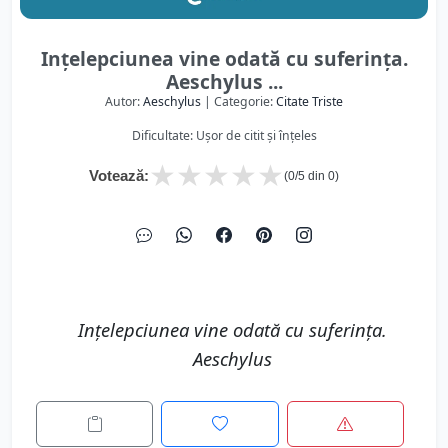
Ințelepciunea vine odată cu suferința.
Aeschylus ...
Autor:
Aeschylus
| Categorie:
Citate Triste
Dificultate: Ușor de citit și înțeles
★
★
★
★
★
Votează:
(
0
/5 din
0
)
Ințelepciunea vine odată cu suferința.
Aeschylus