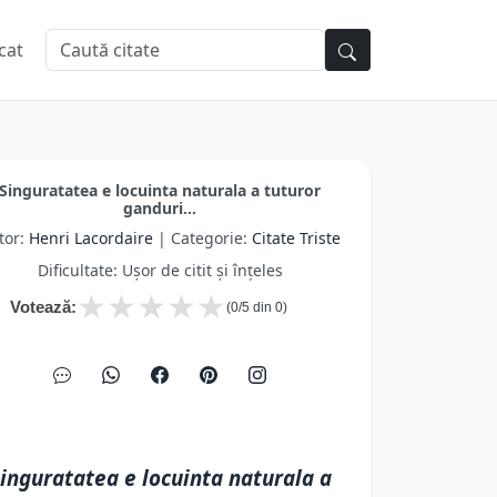
cat
Singuratatea e locuinta naturala a tuturor
ganduri...
tor:
Henri Lacordaire
| Categorie:
Citate Triste
Dificultate: Ușor de citit și înțeles
★
★
★
★
★
Votează:
(
0
/5 din
0
)
inguratatea e locuinta naturala a