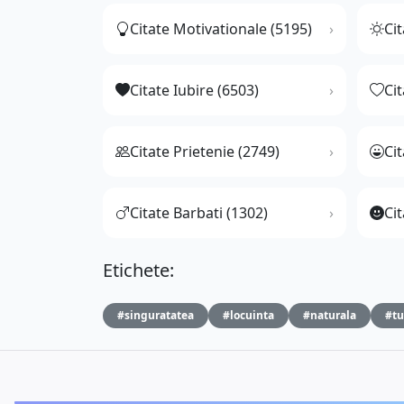
Citate Motivationale (5195)
Cit
Citate Iubire (6503)
Ci
Citate Prietenie (2749)
Ci
Citate Barbati (1302)
Cit
Etichete:
#singuratatea
#locuinta
#naturala
#tu