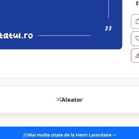
t
Aleator
Mai multe citate de la Henri Lacordaire