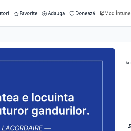
tori
Favorite
Adaugă
Donează
Mod Întune
Au
S