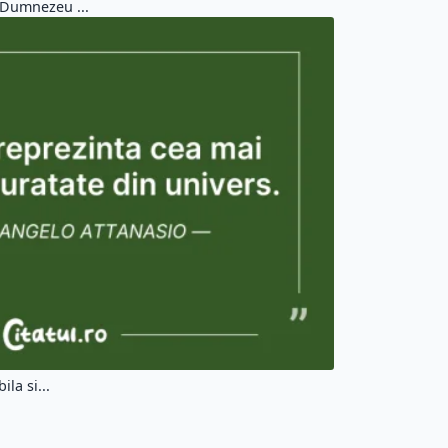
 Dumnezeu ...
la si...