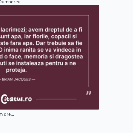
Dumnezeu. ...
m dre...