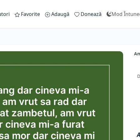
tori
Favorite
Adaugă
Donează
Mod Întune
Am
D
A