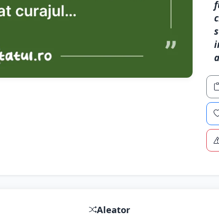
f
c
s
i
a
Aleator