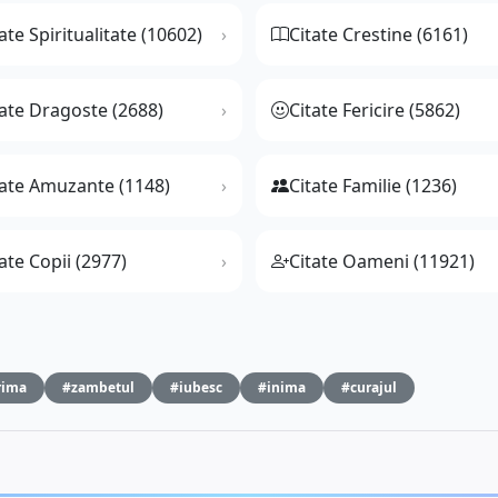
ate Spiritualitate (10602)
Citate Crestine (6161)
tate Dragoste (2688)
Citate Fericire (5862)
tate Amuzante (1148)
Citate Familie (1236)
ate Copii (2977)
Citate Oameni (11921)
rima
#zambetul
#iubesc
#inima
#curajul