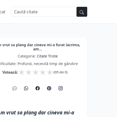
cat
 vrut sa plang dar cineva mi-a furat lacrima,
am...
Categorie:
Citate Triste
ificultate: Profund, necesită timp de gândire
★
★
★
★
★
Votează:
(
0
/5 din
0
)
m vrut sa plang dar cineva mi-a