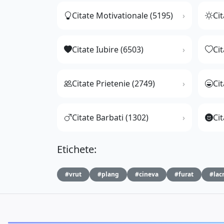
Citate Motivationale (5195)
Cit
Citate Iubire (6503)
Ci
Citate Prietenie (2749)
Ci
Citate Barbati (1302)
Cit
Etichete:
#vrut
#plang
#cineva
#furat
#lac