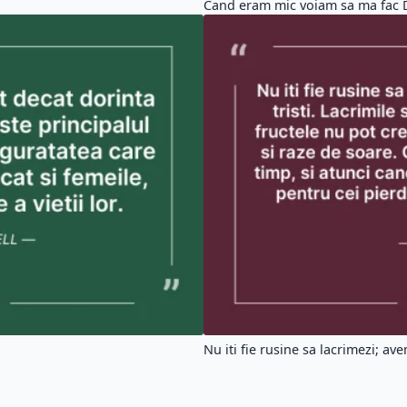
Cand eram mic voiam sa ma fac 
Nu iti fie rusine sa lacrimezi; ave