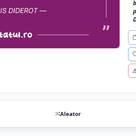
b
p
D
Aleator