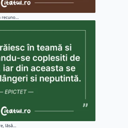
 recuno...
, lăsâ...