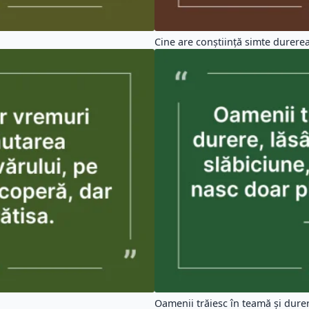
Cine are conștiință simte durerea
Oamenii trăiesc în teamă și durere