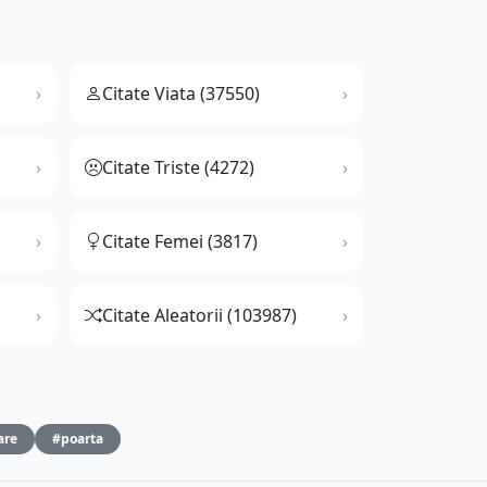
Citate Viata (37550)
Citate Triste (4272)
Citate Femei (3817)
Citate Aleatorii (103987)
are
#poarta