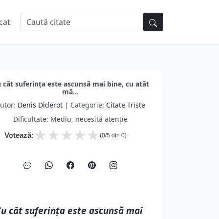
cat
 cât suferința este ascunsă mai bine, cu atât
mă...
utor:
Denis Diderot
| Categorie:
Citate Triste
Dificultate: Mediu, necesită atenție
★
★
★
★
★
Votează:
(
0
/5 din
0
)
u cât suferința este ascunsă mai