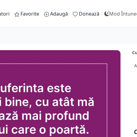
tori
Favorite
Adaugă
Donează
Mod Întune
Cu
A
C