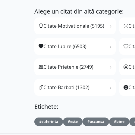
Alege un citat din altă categorie:
Citate Motivationale (5195)
Cit
Citate Iubire (6503)
Ci
Citate Prietenie (2749)
Ci
Citate Barbati (1302)
Cit
Etichete:
#suferinta
#este
#ascunsa
#bine