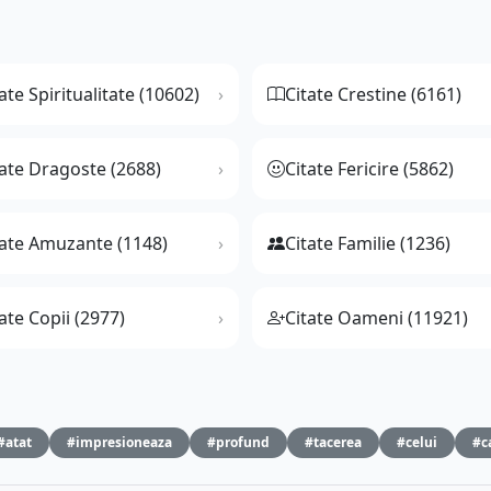
ate Spiritualitate (10602)
Citate Crestine (6161)
tate Dragoste (2688)
Citate Fericire (5862)
tate Amuzante (1148)
Citate Familie (1236)
ate Copii (2977)
Citate Oameni (11921)
#atat
#impresioneaza
#profund
#tacerea
#celui
#c