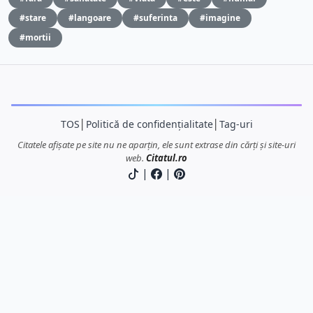
#stare
#langoare
#suferinta
#imagine
#mortii
TOS
│
Politică de confidențialitate
│
Tag-uri
Citatele afișate pe site nu ne aparțin, ele sunt extrase din cărți și site-uri
web.
Citatul.ro
|
|