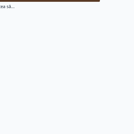
ea să...
Citate Viata (37550)