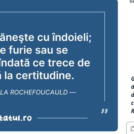
Ge
G
d
d
c
R