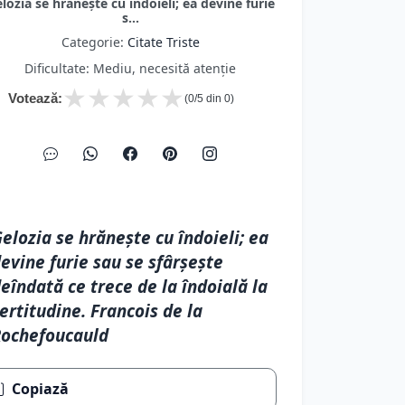
lozia se hrăneşte cu îndoieli; ea devine furie
s...
Categorie:
Citate Triste
Dificultate: Mediu, necesită atenție
★
★
★
★
★
Votează:
(
0
/5 din
0
)
elozia se hrăneşte cu îndoieli; ea
evine furie sau se sfârşeşte
eîndată ce trece de la îndoială la
ertitudine. Francois de la
ochefoucauld
Copiază