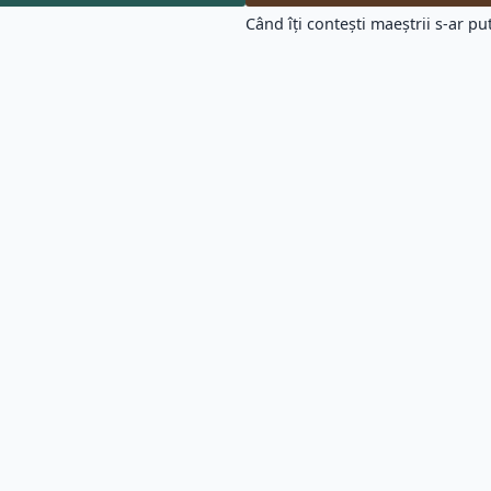
Când îţi conteşti maeştrii s-ar put
ate Spiritualitate (10602)
Citate Crestine (6161)