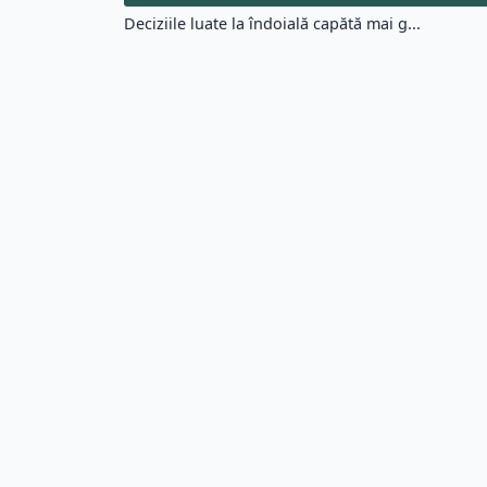
Deciziile luate la îndoială capătă mai g...
Alege un citat din altă categorie:
Citate Motivationale (5195)
Cit