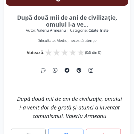
După două mii de ani de civilizaţie,
omului i-a ve...
Autor:
Valeriu Armeanu
| Categorie:
Citate Triste
Dificultate: Mediu, necesită atenție
★
★
★
★
★
Votează:
(
0
/5 din
0
)
După două mii de ani de civilizaţie, omului
i-a venit dor de grotă şi-atunci a inventat
comunismul. Valeriu Armeanu