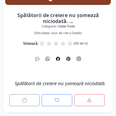
Spălătorii de creiere nu şomează
niciodată. ...
Categorie:
Citate Triste
Dificultate: Ușor de citit și înțeles
★
★
★
★
★
Votează:
(
0
/5 din
0
)
Spălătorii de creiere nu şomează niciodată.