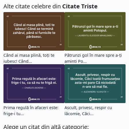
Alte citate celebre din
Citate Triste
Când ai masa plină, toți te
Pătrunzi gol în mare spre a-ți
iubesc! Când...
aminti Po...
Prima regulă în afaceri este:
Ascult, privesc, respir cu
frige-i tu...
lăcomie, Căci...
Alege un citat din altă categorie: