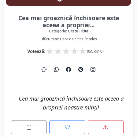
Cea mai groaznică închisoare este
aceea a propriei...
Categorie:
Citate Triste
Dificultate: Ușor de citit și înțeles
★
★
★
★
★
Votează:
(
0
/5 din
0
)
Cea mai groaznică închisoare este aceea a
propriei noastre minţi!