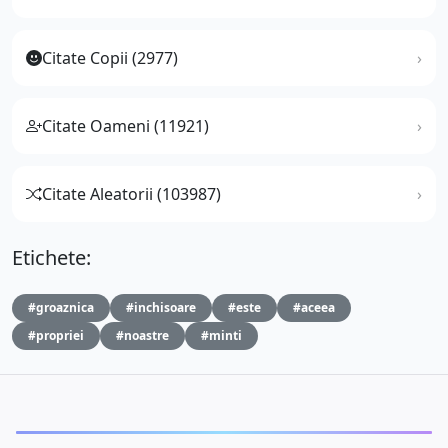
Citate Copii (2977)
Citate Oameni (11921)
Citate Aleatorii (103987)
Etichete:
#groaznica
#inchisoare
#este
#aceea
#propriei
#noastre
#minti