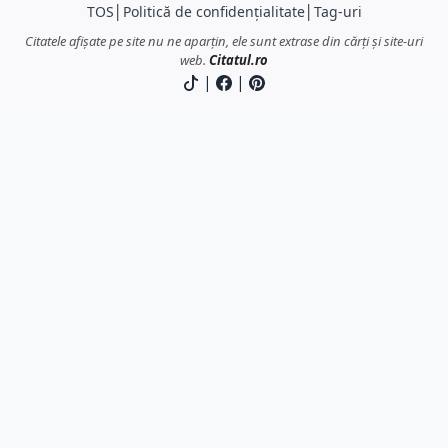
TOS
│
Politică de confidențialitate
│
Tag-uri
Citatele afișate pe site nu ne aparțin, ele sunt extrase din cărți și site-uri
web.
Citatul.ro
|
|