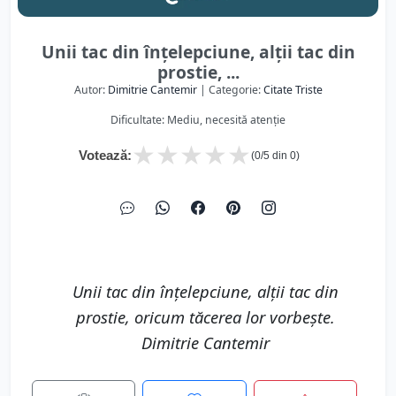
Unii tac din înțelepciune, alții tac din
prostie, ...
Autor:
Dimitrie Cantemir
| Categorie:
Citate Triste
Dificultate: Mediu, necesită atenție
★
★
★
★
★
Votează:
(
0
/5 din
0
)
Unii tac din înțelepciune, alții tac din
prostie, oricum tăcerea lor vorbește.
Dimitrie Cantemir