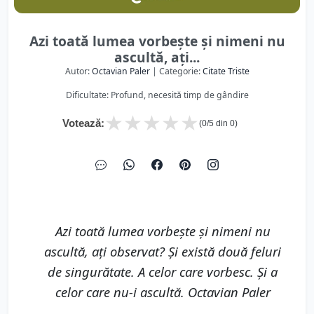
Azi toată lumea vorbeşte şi nimeni nu
ascultă, aţi...
Autor:
Octavian Paler
| Categorie:
Citate Triste
Dificultate: Profund, necesită timp de gândire
★
★
★
★
★
Votează:
(
0
/5 din
0
)
Azi toată lumea vorbeşte şi nimeni nu
ascultă, aţi observat? Şi există două feluri
de singurătate. A celor care vorbesc. Şi a
celor care nu-i ascultă. Octavian Paler