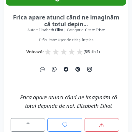
Frica apare atunci când ne imaginăm
că totul depin...
Autor:
Elisabeth Elliot
| Categorie:
Citate Triste
Dificultate: Ușor de citit și înțeles
★
★
★
★
★
Votează:
(
5
/5 din
1
)
Frica apare atunci când ne imaginăm că
totul depinde de noi. Elisabeth Elliot