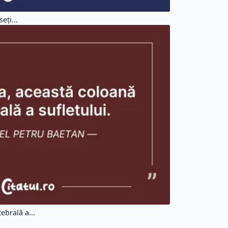
eți...
ebrală a...