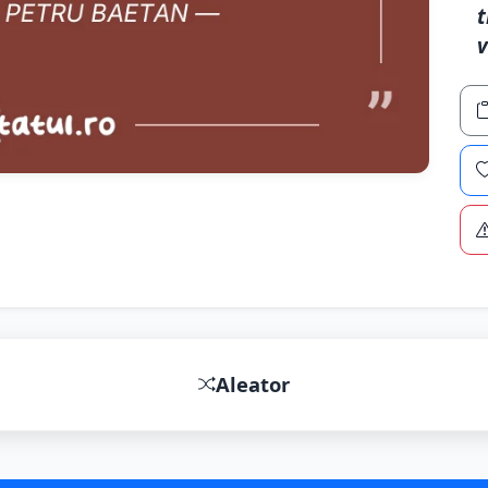
t
v
Aleator