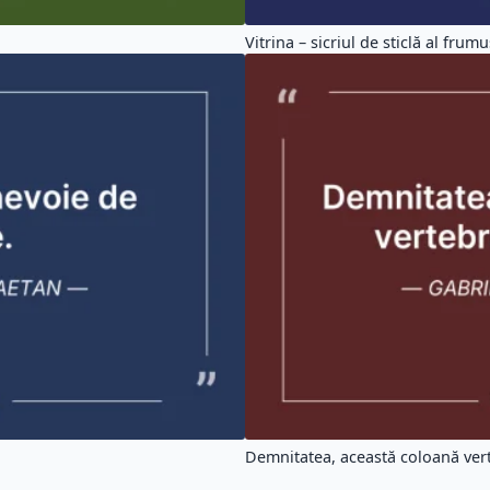
Vitrina – sicriul de sticlă al frumus
Demnitatea, această coloană vert