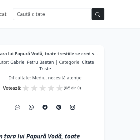
cat
țara lui Papură Vodă, toate trestiile se cred s...
utor:
Gabriel Petru Baetan
| Categorie:
Citate
Triste
Dificultate: Mediu, necesită atenție
★
★
★
★
★
Votează:
(
0
/5 din
0
)
n țara lui Papură Vodă, toate