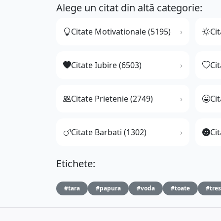
Alege un citat din altă categorie:
Citate Motivationale (5195)
Cit
Citate Iubire (6503)
Ci
Citate Prietenie (2749)
Ci
Citate Barbati (1302)
Cit
Etichete:
#tara
#papura
#voda
#toate
#tres