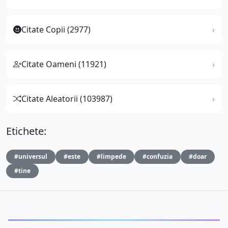
Citate Copii (2977)
Citate Oameni (11921)
Citate Aleatorii (103987)
Etichete:
#universul
#este
#limpede
#confuzia
#doar
#tine