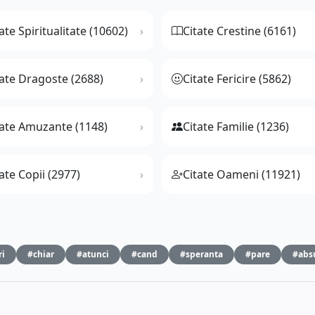
ate Spiritualitate (10602)
Citate Crestine (6161)
tate Dragoste (2688)
Citate Fericire (5862)
tate Amuzante (1148)
Citate Familie (1236)
ate Copii (2977)
Citate Oameni (11921)
ri
#chiar
#atunci
#cand
#speranta
#pare
#abs