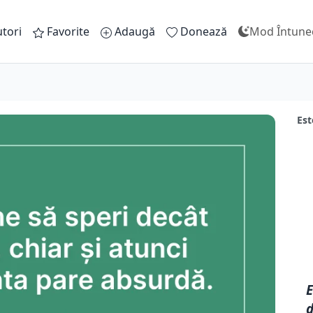
tori
Favorite
Adaugă
Donează
Mod Întune
Est
E
d