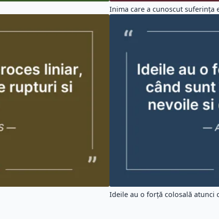
Inima care a cunoscut suferința e
Ideile au o forță colosală atunci c