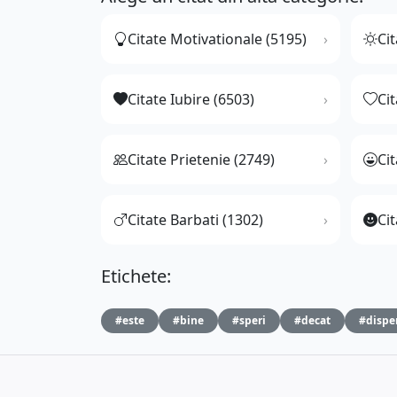
Citate Motivationale (5195)
Cit
Citate Iubire (6503)
Ci
Citate Prietenie (2749)
Ci
Citate Barbati (1302)
Cit
Etichete:
#este
#bine
#speri
#decat
#dispe