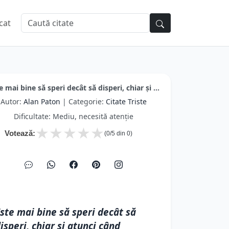
cat
e mai bine să speri decât să disperi, chiar și ...
Autor:
Alan Paton
| Categorie:
Citate Triste
Dificultate: Mediu, necesită atenție
★
★
★
★
★
Votează:
(
0
/5 din
0
)
ste mai bine să speri decât să
isperi, chiar și atunci când