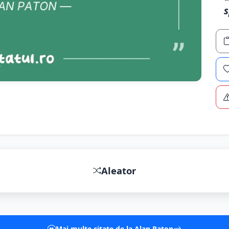
s
Aleator
Mai multe citate de la Alan Paton