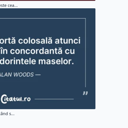
ste cea...
ând s...