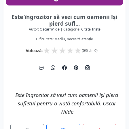
Este îngrozitor să vezi cum oamenii își
pierd sufl...
Autor:
Oscar Wilde
| Categorie:
Citate Triste
Dificultate: Mediu, necesită atenție
★
★
★
★
★
Votează:
(
0
/5 din
0
)
Este îngrozitor să vezi cum oamenii își pierd
sufletul pentru o viață confortabilă. Oscar
Wilde