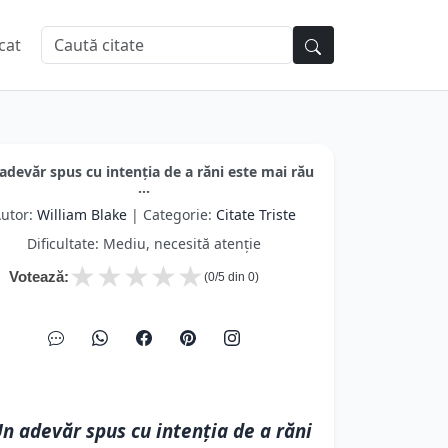
cat
adevăr spus cu intenția de a răni este mai rău
...
utor:
William Blake
| Categorie:
Citate Triste
Dificultate: Mediu, necesită atenție
★
★
★
★
★
Votează:
(
0
/5 din
0
)
n adevăr spus cu intenția de a răni