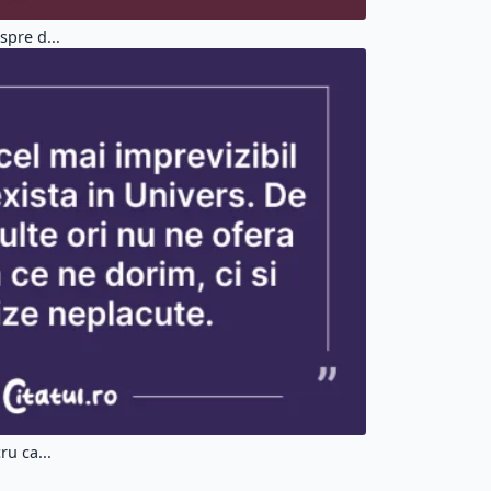
spre d...
ru ca...