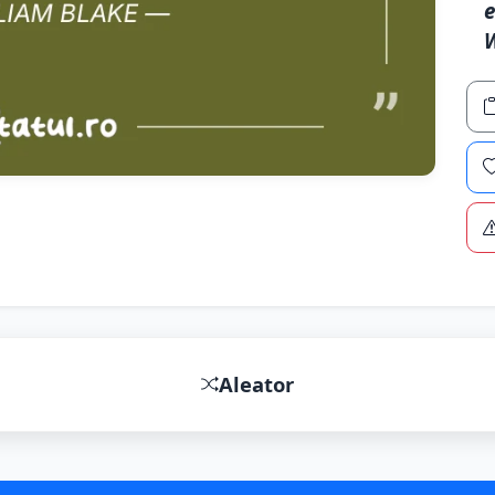
e
W
Aleator