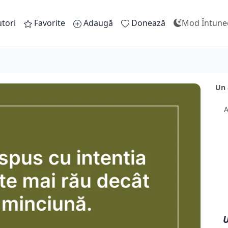
tori
Favorite
Adaugă
Donează
Mod Întune
Un 
A
U