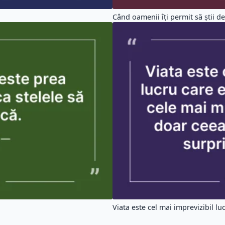
Când oamenii îți permit să știi de
Viata este cel mai imprevizibil luc