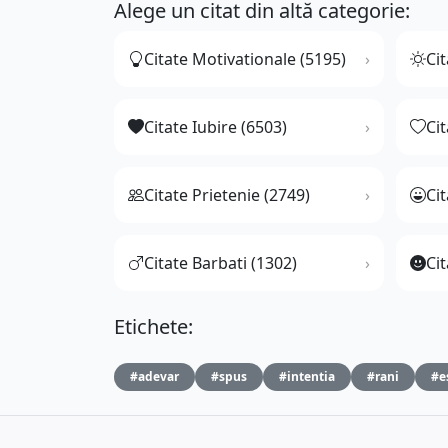
Alege un citat din altă categorie:
Citate Motivationale (5195)
Cit
Citate Iubire (6503)
Ci
Citate Prietenie (2749)
Ci
Citate Barbati (1302)
Cit
Etichete:
#adevar
#spus
#intentia
#rani
#e