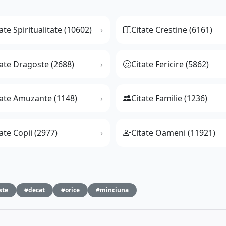
ate Spiritualitate (10602)
Citate Crestine (6161)
tate Dragoste (2688)
Citate Fericire (5862)
tate Amuzante (1148)
Citate Familie (1236)
ate Copii (2977)
Citate Oameni (11921)
ste
#decat
#orice
#minciuna