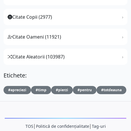
Citate Copii (2977)
Citate Oameni (11921)
Citate Aleatorii (103987)
Etichete:
#apreciezi
#timp
#pierzi
#pentru
#totdeauna
TOS
│
Politică de confidențialitate
│
Tag-uri