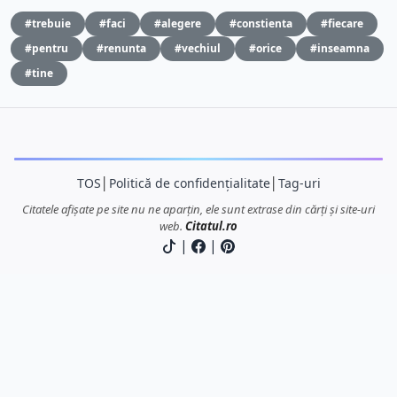
#trebuie
#faci
#alegere
#constienta
#fiecare
#pentru
#renunta
#vechiul
#orice
#inseamna
#tine
TOS
│
Politică de confidențialitate
│
Tag-uri
Citatele afișate pe site nu ne aparțin, ele sunt extrase din cărți și site-uri
web.
Citatul.ro
|
|