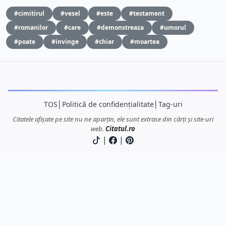
#cimitirul
#vesel
#este
#testament
#romanilor
#care
#demonstreaza
#umorul
#poate
#invinge
#chiar
#moartea
TOS
│
Politică de confidențialitate
│
Tag-uri
Citatele afișate pe site nu ne aparțin, ele sunt extrase din cărți și site-uri
web.
Citatul.ro
|
|